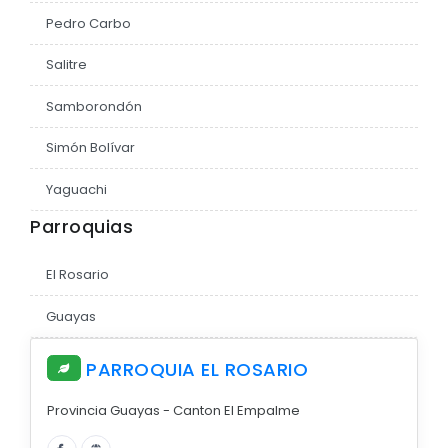
Pedro Carbo
EJECUCIÓN PRESUPUESTARIA
Salitre
Información Presupuestaria
Procesos de contratación
Samborondón
SOPORTE INSTITUCIONAL
Simón Bolívar
Registro oficiales de creación parroquiales
Yaguachi
Parroquias
El Rosario
Guayas
PARROQUIA EL ROSARIO
Provincia Guayas - Canton El Empalme