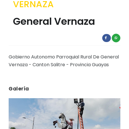
VERNAZA
EJECUCIÓN PRESUPUESTARIA
General Vernaza
Información Presupuestaria
Procesos de contratación
SOPORTE INSTITUCIONAL
Registro oficiales de creación parroquiales
Gobierno Autonomo Parroquial Rural De General
Vernaza - Canton Salitre - Provincia Guayas
Galería