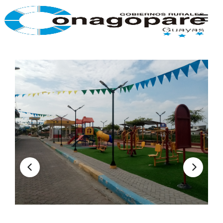
INICIO
PARROQUIAS
INSTITUCIÓN
TRANSPARENCIA
EJECUCIÓN Y PRESUPUESTO
GESTIÓN ADMINISTRATIVA
APLICATIVOS
Plan Anual Contratación - PAC
Plan Operativo Anual - POA
Gestión Institucional
Capacitaciones y talleres