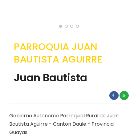
EJECUCIÓN PRESUPUESTARIA
Información Presupuestaria
Procesos de contratación
PARROQUIA JUAN
SOPORTE INSTITUCIONAL
BAUTISTA AGUIRRE
Registro oficiales de creación parroquiales
Juan Bautista
Gobierno Autonomo Parroquial Rural de Juan
Bautista Aguirre - Canton Daule - Provincia
Guayas