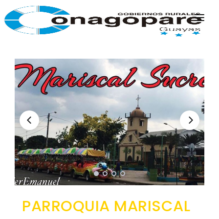
INICIO
PARROQUIAS
INSTITUCIÓN
TRANSPARENCIA
EJECUCIÓN Y PRESUPUESTO
GESTIÓN ADMINISTRATIVA
APLICATIVOS
Plan Anual Contratación - PAC
Plan Operativo Anual - POA
Gestión Institucional
PARROQUIA MARISCAL
Capacitaciones y talleres